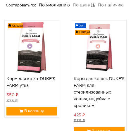
По умолчанию
По цене
По наличию
Сортировать по:
Скидка
Хит!
Скидка
Корм для котят DUKE'S
Корм для кошек DUKE'S
FARM утка
FARM для
стерилизованных
350 ₽
кошек, индейка с
375 ₽
кроликом
В корзину
425 ₽
535 ₽