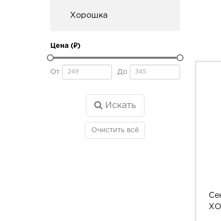
Хорошка
Цена (₽)
От
До
Искать
Очистить всё
Се
Х