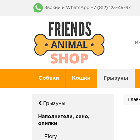
Звокни и WhatsApp +7 (812) 123-45-67
И
Собаки
Кошки
Грызуны
Глав
Грызуны
Наполнители, сено,
опилки
Fiory