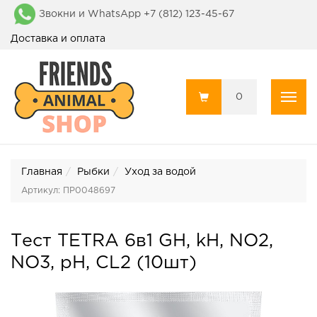
Звокни и WhatsApp +7 (812) 123-45-67
Доставка и оплата
0
Пока
Главная
Рыбки
Уход за водой
Артикул: ПР0048697
Тест TETRA 6в1 GH, kH, NO2,
NO3, pH, CL2 (10шт)