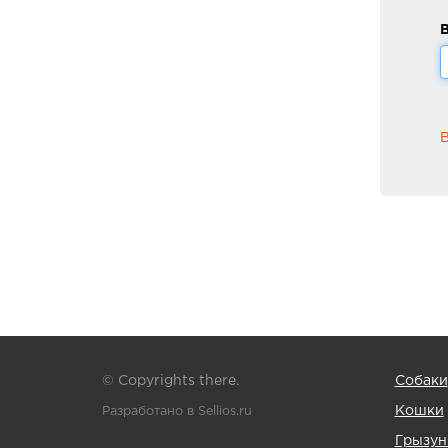
В
В
© Copyrights there.
Собаки
Кошки
Разработано в Sellios.ru
Грызу